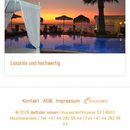
Luxuriös und hochwertig
Kontakt
AGB
Impressum
© 2026
delSolar reisen
| Ausserdorfstrasse 53 | 8933
Maschwanden | Tel. +41 44 262 55 44 | Fax +41 44 262 55
33